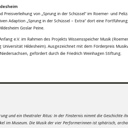
ldesheim
 Preisverleihung von „Sprung in der Schüssel“ im Roemer- und Peli
ativen Adaption „Sprung in der Schüssel – Extra“ dort eine Fortführun
Hildesheim Goslar Peine.
 Anfang e.V. im Rahmen des Projekts Wissensspeicher Musik (Roeme
ng Universität Hildesheim). Ausgezeichnet mit dem Förderpreis Musik
Niedersachsen, gefördert durch die Friedrich Weinhagen Stiftung.
ung und ein theatraler Ritus: In der Finsternis nimmt die Geschichte ih
kel im Museum. Die Musik der vier Performerinnen ist sphärisch, archai