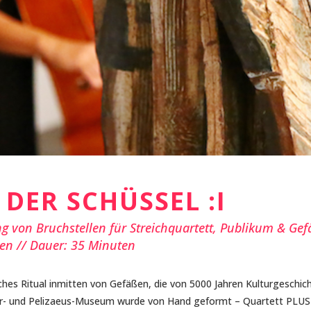
 DER SCHÜSSEL :I
g von Bruchstellen für Streichquartett, Publikum & Gef
en // Dauer: 35 Minuten
isches Ritual inmitten von Gefäßen, die von 5000 Jahren Kulturgeschic
- und Pelizaeus-Museum wurde von Hand geformt – Quartett PLUS 1