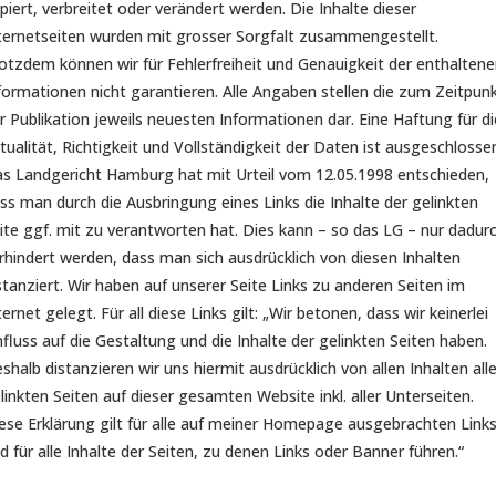
piert, verbreitet oder verändert werden. Die Inhalte dieser
ternetseiten wurden mit grosser Sorgfalt zusammengestellt.
otzdem können wir für Fehlerfreiheit und Genauigkeit der enthalten
formationen nicht garantieren. Alle Angaben stellen die zum Zeitpun
r Publikation jeweils neuesten Informationen dar. Eine Haftung für di
tualität, Richtigkeit und Vollständigkeit der Daten ist ausgeschlosse
s Landgericht Hamburg hat mit Urteil vom 12.05.1998 entschieden,
ss man durch die Ausbringung eines Links die Inhalte der gelinkten
ite ggf. mit zu verantworten hat. Dies kann – so das LG – nur dadur
rhindert werden, dass man sich ausdrücklich von diesen Inhalten
stanziert. Wir haben auf unserer Seite Links zu anderen Seiten im
ternet gelegt. Für all diese Links gilt: „Wir betonen, dass wir keinerlei
nfluss auf die Gestaltung und die Inhalte der gelinkten Seiten haben.
shalb distanzieren wir uns hiermit ausdrücklich von allen Inhalten alle
linkten Seiten auf dieser gesamten Website inkl. aller Unterseiten.
ese Erklärung gilt für alle auf meiner Homepage ausgebrachten Link
d für alle Inhalte der Seiten, zu denen Links oder Banner führen.“