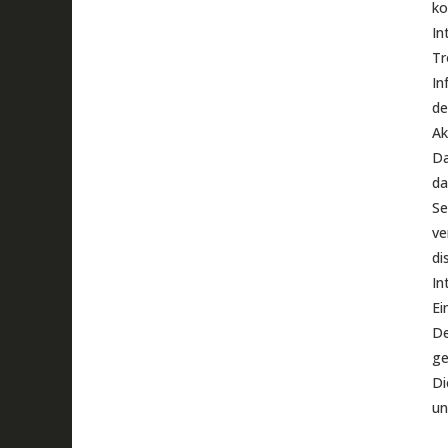
ko
In
Tr
In
de
Ak
Da
da
Se
ve
di
In
Ei
De
ge
Di
un